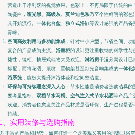
营造出干净利落的视觉效果。色彩上，不再局限于传统的白
陶瓷白，
哑光黑、高级灰、莫兰迪色系
乃至个性鲜明的彩色
具开始流行。
一体化台盆
、
独立式浴缸
等设计感强的产品备
青睐。
空间高效利用与多功能集成
：针对中小户型，节省空间、功
复合的产品成为主流。
浴室柜
的设计更注重收纳的科学性与
捷性，镜柜、抽屉式储物大受欢迎。
淋浴房
干湿分离设计已
标配，而将花洒、顶喷、置物架甚至灯光音响集成的
一体化
浴系统
，能极大提升沐浴体验和空间整洁度。
环保与可持续理念深入人心
：节水性能是消费者选购洁具的
要考量指标。
双档节水马桶
、
空气注入式节水花洒
等产品广
欢迎。消费者也愈发关注产品材质是否环保、生产过程是否
持续。
二、实用装修与选购指南
面对丰富的产品和趋势，如何打造一个既美观又实用的理想卫浴