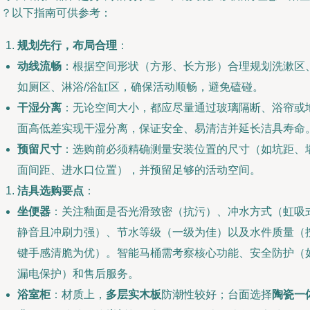
间？以下指南可供参考：
规划先行，布局合理
：
动线流畅
：根据空间形状（方形、长方形）合理规划洗漱区
如厕区、淋浴/浴缸区，确保活动顺畅，避免磕碰。
干湿分离
：无论空间大小，都应尽量通过玻璃隔断、浴帘或
面高低差实现干湿分离，保证安全、易清洁并延长洁具寿命
预留尺寸
：选购前必须精确测量安装位置的尺寸（如坑距、
面间距、进水口位置），并预留足够的活动空间。
洁具选购要点
：
坐便器
：关注釉面是否光滑致密（抗污）、冲水方式（虹吸
静音且冲刷力强）、节水等级（一级为佳）以及水件质量（
键手感清脆为优）。智能马桶需考察核心功能、安全防护（
漏电保护）和售后服务。
浴室柜
：材质上，
多层实木板
防潮性较好；台面选择
陶瓷一