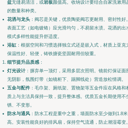
盆
无缝易清洁，或
岩板
颜值高。收纳设计要结合自家洗漱用
的数量和种类。
花洒与龙头
：阀芯是关键，优质陶瓷阀芯更耐用、密封性好
表面工艺（如电镀铬）应光滑均匀，不易留水渍。花洒的出
模式多样性能提升舒适度。
浴缸
：根据空间和习惯选择独立式还是嵌入式，材质上亚克
保温性好、轻便，铸铁搪瓷坚固耐用但较重。
细节提升品质感
：
灯光设计
：摒弃单一顶灯，采用多层次照明。镜前灯保证面
无阴影，氛围灯带（如镜柜下、踢脚线处）营造放松情调。
五金与配件
：毛巾架、厕纸架、置物架等五金件应在风格和
质上与主洁具保持一致，提升整体感。优质五金长期使用不
锈、不变形。
防水与通风
：防水工程是重中之重，墙面防水至少做到1.8米
高。安装性能良好的排风扇，保持空气流通，防止潮湿霉变