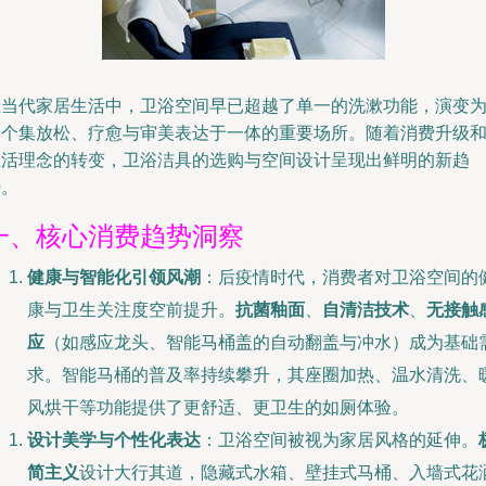
在当代家居生活中，卫浴空间早已超越了单一的洗漱功能，演变
一个集放松、疗愈与审美表达于一体的重要场所。随着消费升级
生活理念的转变，卫浴洁具的选购与空间设计呈现出鲜明的新趋
势。
一、核心消费趋势洞察
健康与智能化引领风潮
：后疫情时代，消费者对卫浴空间的
康与卫生关注度空前提升。
抗菌釉面
、
自清洁技术
、
无接触
应
（如感应龙头、智能马桶盖的自动翻盖与冲水）成为基础
求。智能马桶的普及率持续攀升，其座圈加热、温水清洗、
风烘干等功能提供了更舒适、更卫生的如厕体验。
设计美学与个性化表达
：卫浴空间被视为家居风格的延伸。
简主义
设计大行其道，隐藏式水箱、壁挂式马桶、入墙式花