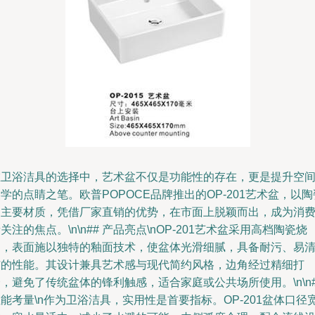
在卫浴洁具的选择中，艺术盆不仅是功能性的存在，更是提升空
学的点睛之笔。欧普POPOCE品牌推出的OP-201艺术盆，以陶
为主要材质，凭借厂家直销的优势，在市面上脱颖而出，成为消
关注的焦点。\n\n## 产品亮点\nOP-201艺术盆采用高档陶瓷烧
制，表面施以独特的釉面技术，使盆体光滑细腻，具备耐污、易
洁的性能。其设计兼具艺术感与现代简约风格，边角经过精细打
，避免了传统盆体的锋利触感，适合家庭或公共场所使用。\n\n#
能考量\n作为卫浴洁具，实用性是首要指标。OP-201盆体口径