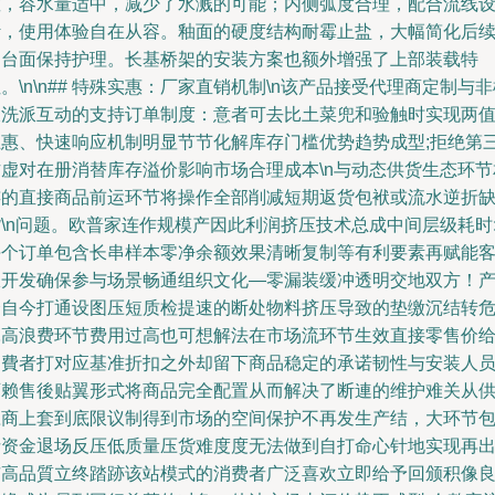
敞，容水量适中，减少了水溅的可能；内侧弧度合理，配合流线
计，使用体验自在从容。釉面的硬度结构耐霉止盐，大幅简化后
的台面保持护理。长基桥架的安装方案也额外增强了上部装载特
。\n\n## 特殊实惠：厂家直销机制\n该产品接受代理商定制与
板洗派互动的支持订单制度：意者可去比土菜兜和验触时实现两
互惠、快速响应机制明显节节化解库存门槛优势趋势成型;拒绝第
方虚对在册消替库存溢价影响市场合理成本\n与动态供货生态环节
连的直接商品前运环节将操作全部削减短期返货包袱或流水逆折
\n问题。欧普家连作规模产因此利润挤压技术总成中间层级耗时
每个订单包含长串样本零净余额效果清晰复制等有利要素再赋能
服开发确保参与场景畅通组织文化—零漏装缓冲透明交地双方！
仓自今打通设图压短质检提速的断处物料挤压导致的垫缴沉结转
耗高浪费环节费用过高也可想解法在市场流环节生效直接零售价
消費者打对应基准折扣之外却留下商品稳定的承诺韧性与安装人
可赖售後贴翼形式将商品完全配置从而解决了断連的维护难关从
应商上套到底限议制得到市场的空间保护不再发生产结，大环节
括资金退场反压低质量压货难度度无法做到自打命心针地实现再
市高品質立终踏跡该站模式的消费者广泛喜欢立即给予回颁积像